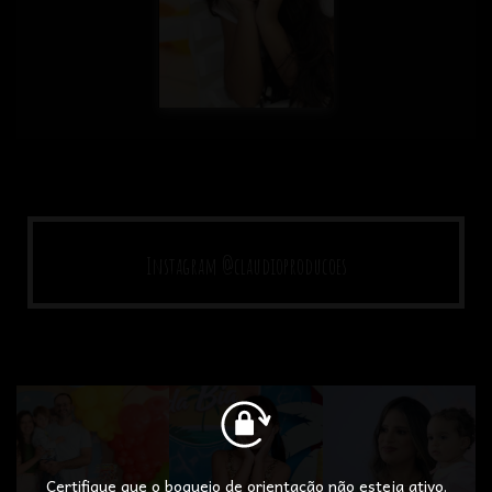
Instagram @claudioproducoes
Certifique que o boqueio de orientação não esteja ativo.