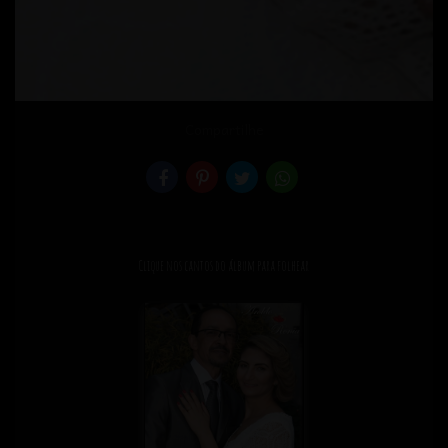
Compartilhe
Clique nos cantos do álbum para folhear